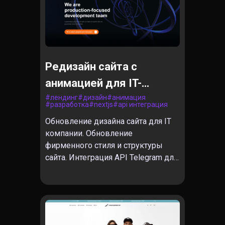
Редизайн сайта с
анимацией для IT-
компании Uddug
#
лендинг
#
дизайн
#
анимация
#
разработка
#
nextjs
#
api интеграция
Обновление дизайна сайта для IT
компании. Обновление
фирменного стиля и структуры
сайта. Интеграция API Telegram для
отправки уведомлений об
оставленных заявках