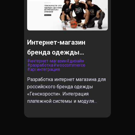
Интернет-магазин
бренда одежды
«Генскорости»
#
интернет-магазин
#
дизайн
#
разработка
#
woocommerce
#
api интеграция
Разработка интернет магазина для
российского бренда одежды
«Генскорости». Интеграция
платежной системы и модуля
доставки CDEK, настройка
внутренней CRM системы.